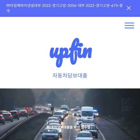
㈜아침해파이낸셜대부 2022-경기고양-2056-대부 2022-경기고양-675-중
×
개
upfin
자동차담보대출
자동차담보대출을 위한 필수앱
|