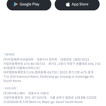
Google Play
App Store
#중개운영
(주)아침해파이낸셜대부 · 대표이사 권미희 · 대표번호:
1800-9221
사업자등록번호 676-86-00723 · 경기도 고양시 덕양구 권율대로 656, 716
호(원흥역 더클래시아퍼스트)
대부협회등록번호:CLFA-협회등록-06730 / 2022-경기고양-675-중개
716, 656 Gwonyul-daero, Deokyang-gu, Goyang-si, Gyeonggi-do,
South Korea
#서비스운영
(주)와이에스메타 · 대표이사 이용석
사업자등록번호: 305- 87-02578 · 서울 송파구 법원로 128 B동 1220호
1220,Build-B, 128 Beon-ro, Mapo-gu, Seoul, South Korea