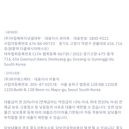
#중개운영
(주)아침해파이낸셜대부 · 대표이사 권미희 · 대표번호:
1800-9221
사업자등록번호 676-86-00723 · 경기도 고양시 덕양구 권율대로 656, 716
호(원흥역 더클래시아퍼스트)
대부협회등록번호:CLFA-협회등록-06730 / 2022-경기고양-675-중개
716, 656 Gwonyul-daero, Deokyang-gu, Goyang-si, Gyeonggi-do,
South Korea
#서비스운영
(주)와이에스메타 · 대표이사 이용석
사업자등록번호: 305- 87-02578 · 서울 송파구 법원로 128 B동 1220호
1220,Build-B, 128 Beon-ro, Mapo-gu, Seoul, South Korea
대출금리 연 20%이내 (연체금리는 약정금리 +3% 이내, 최대 연20% 이내) 연
체금 보유, 신용점수 등 낮음등의 사유로 대출이 제한될 수 있습니다. 또한 담보
물건, 담보종류 등에 따라 대출조건(이자율,기한등)이 차등 적용되며, 담보물이
부적합할 경우 대출이 제한될 수 있습니다.
담보대출의 경우 중도상환수수료, 담보권설정비용이 발생 될 수 있습니다. 중도