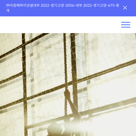
㈜아침해파이낸셜대부 2022-경기고양-2056-대부 2022-경기고양-675-중
×
개